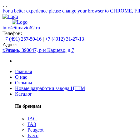
…
For a better experience please change your browser to CHROME, F
info@ttmavto62.ru
Телефон:
+7 (491) 257-50-16
|
+7 (4912) 31-27-13
Адрес:
г.Рязань, 390047, р-н Карцево, д.7
Главная
О нас
Отзывы
Новые разработки завода ЦТТМ
Каталог
По брендам
JAC
ГАЗ
Peugeot
Iveco