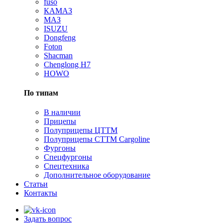
fuso
КАМАЗ
МАЗ
ISUZU
Dongfeng
Foton
Shacman
Сhenglong H7
HOWO
По типам
В наличии
Прицепы
Полуприцепы ЦТТМ
Полуприцепы CTTM Cargoline
Фургоны
Спецфургоны
Спецтехника
Дополнительное оборудование
Статьи
Контакты
Задать вопрос