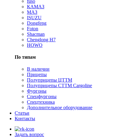
fuso
КАМАЗ
МАЗ
ISUZU
Dongfeng
Foton
Shacman
Сhenglong H7
HOWO
По типам
В наличии
Прицепы
Полуприцепы ЦТТМ
Полуприцепы CTTM Cargoline
Фургоны
Спецфургоны
Спецтехника
Дополнительное оборудование
Статьи
Контакты
Задать вопрос