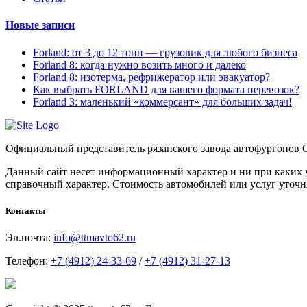
Новые записи
Forland: от 3 до 12 тонн — грузовик для любого бизнеса
Forland 8: когда нужно возить много и далеко
Forland 8: изотерма, рефрижератор или эвакуатор?
Как выбрать FORLAND для вашего формата перевозок?
Forland 3: маленький «коммерсант» для больших задач!
Официальный представитель рязанского завода автофургонов
Данный сайт несет информационный характер и ни при каких у
справочный характер. Стоимость автомобилей или услуг уто
Контакты
Эл.почта:
info@ttmavto62.ru
Телефон:
+7 (4912) 24-33-69
/
+7 (4912) 31-27-13