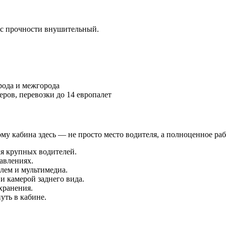
ас прочности внушительный.
рода и межгорода
ров, перевозки до 14 европалет
этому кабина здесь — не просто место водителя, а полноценное ра
я крупных водителей.
авлениях.
лем и мультимедиа.
и камерой заднего вида.
хранения.
ть в кабине.