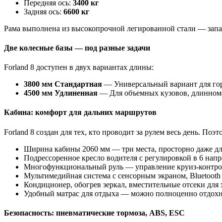
Передняя ось:
3400 кг
Задняя ось:
6600 кг
Рама выполнена из высокопрочной легированной стали — зап
Две колесные базы — под разные задачи
Forland 8 доступен в двух вариантах длины:
3800 мм
Стандартная
— Универсальный вариант для го
4500 мм Удлиненная
— Для объемных кузовов, длинноме
Кабина: комфорт для дальних маршрутов
Forland 8 создан для тех, кто проводит за рулем весь день. По
Ширина кабины 2060 мм — три места, просторно даже дл
Подрессоренное кресло водителя с регулировкой в 6 напр
Многофункциональный руль — управление круиз-контро
Мультимедийная система с сенсорным экраном, Bluetooth 
Кондиционер, обогрев зеркал, вместительные отсеки для 
Удобный матрас для отдыха — можно полноценно отдохну
Безопасность: пневматические тормоза, ABS, ESC