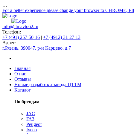
…
For a better experience please change your browser to CHROME, F
info@ttmavto62.ru
Телефон:
+7 (491) 257-50-16
|
+7 (4912) 31-27-13
Адрес:
г.Рязань, 390047, р-н Карцево, д.7
Главная
О нас
Отзывы
Новые разработки завода ЦТТМ
Каталог
По брендам
JAC
ГАЗ
Peugeot
Iveco