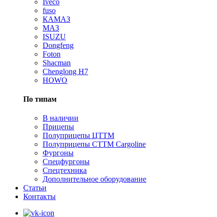
Iveco
fuso
КАМАЗ
МАЗ
ISUZU
Dongfeng
Foton
Shacman
Сhenglong H7
HOWO
По типам
В наличии
Прицепы
Полуприцепы ЦТТМ
Полуприцепы CTTM Cargoline
Фургоны
Спецфургоны
Спецтехника
Дополнительное оборудование
Статьи
Контакты