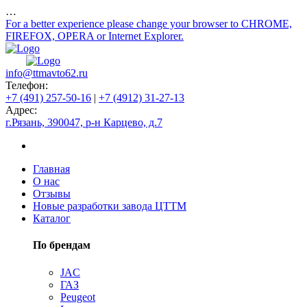
…
For a better experience please change your browser to CHROME,
FIREFOX, OPERA or Internet Explorer.
info@ttmavto62.ru
Телефон:
+7 (491) 257-50-16
|
+7 (4912) 31-27-13
Адрес:
г.Рязань, 390047, р-н Карцево, д.7
Главная
О нас
Отзывы
Новые разработки завода ЦТТМ
Каталог
По брендам
JAC
ГАЗ
Peugeot