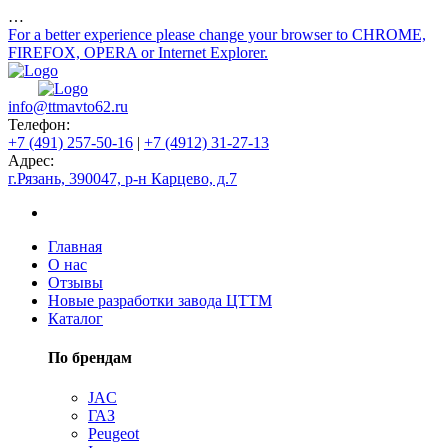
…
For a better experience please change your browser to CHROME,
FIREFOX, OPERA or Internet Explorer.
info@ttmavto62.ru
Телефон:
+7 (491) 257-50-16
|
+7 (4912) 31-27-13
Адрес:
г.Рязань, 390047, р-н Карцево, д.7
Главная
О нас
Отзывы
Новые разработки завода ЦТТМ
Каталог
По брендам
JAC
ГАЗ
Peugeot