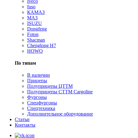
Iveco
fuso
КАМАЗ
МАЗ
ISUZU
Dongfeng
Foton
Shacman
Сhenglong H7
HOWO
По типам
В наличии
Прицепы
Полуприцепы ЦТТМ
Полуприцепы CTTM Cargoline
Фургоны
Спецфургоны
Спецтехника
Дополнительное оборудование
Статьи
Контакты