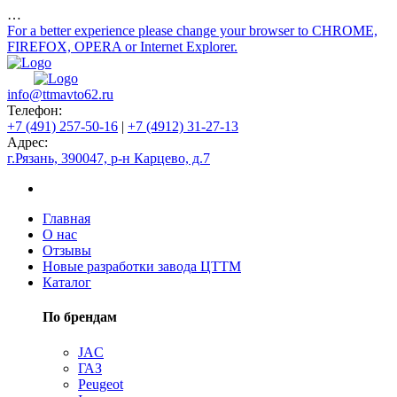
…
For a better experience please change your browser to CHROME,
FIREFOX, OPERA or Internet Explorer.
info@ttmavto62.ru
Телефон:
+7 (491) 257-50-16
|
+7 (4912) 31-27-13
Адрес:
г.Рязань, 390047, р-н Карцево, д.7
Главная
О нас
Отзывы
Новые разработки завода ЦТТМ
Каталог
По брендам
JAC
ГАЗ
Peugeot