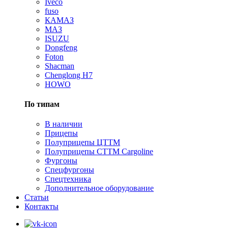
Iveco
fuso
КАМАЗ
МАЗ
ISUZU
Dongfeng
Foton
Shacman
Сhenglong H7
HOWO
По типам
В наличии
Прицепы
Полуприцепы ЦТТМ
Полуприцепы CTTM Cargoline
Фургоны
Спецфургоны
Спецтехника
Дополнительное оборудование
Статьи
Контакты